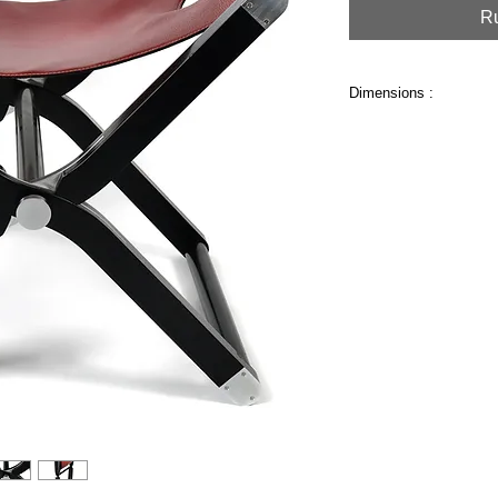
Ru
Dimensions :
H 46,5 x L 49 x 45 c