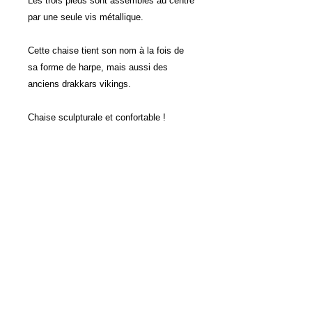
Les trois pieds sont assemblés au centre
par une seule vis métallique.
Cette chaise tient son nom à la fois de
sa forme de harpe, mais aussi des
anciens drakkars vikings.
Chaise sculpturale et confortable !
Editée par
Christensen & Larsen
Møbelhandværk
au Danemark.
Modèle des années 1980, antérieur à
celui de 2003 réalisé pour le 40ème
anniversaire.
Très bon état d’origine.