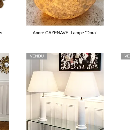
es
André CAZENAVE, Lampe "Dora"
VENDU
V