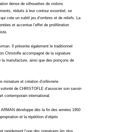
tion dense de silhouettes de violons
ents, réduits à leur contour essentiel, se
i crée un subtil jeu d’ombres et de reliefs. La
entées et accentue l’effet de prolifération
iste.
Arman. Il présente également le traditionnel
n Christofle accompagné de la signature
e la manufacture, ainsi que des poinçons de
re miniature et création d’orfèvrerie
la volonté de CHRISTOFLE d’associer son savoir-
art contemporain international.
, ARMAN développe dès la fin des années 1950
propriation et la répétition d’objets
t rapidement l’une des signatures les plus