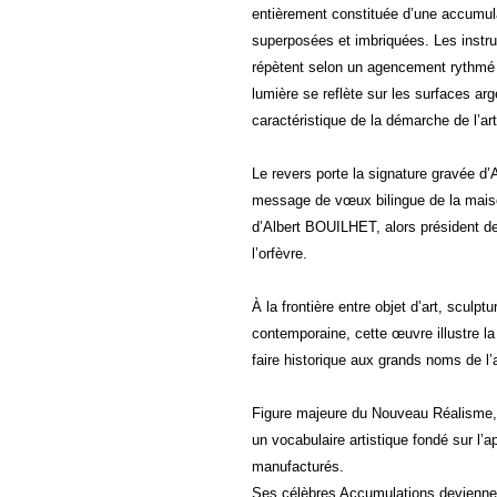
entièrement constituée d’une accumula
superposées et imbriquées. Les instrum
répètent selon un agencement rythmé qu
lumière se reflète sur les surfaces arg
caractéristique de la démarche de l’art
Le revers porte la signature gravée d’
message de vœux bilingue de la maiso
d’Albert BOUILHET, alors président d
l’orfèvre.
À la frontière entre objet d’art, sculptu
contemporaine, cette œuvre illustre 
faire historique aux grands noms de l’
Figure majeure du Nouveau Réalisme
un vocabulaire artistique fondé sur l’ap
manufacturés.
Ses célèbres Accumulations deviennen