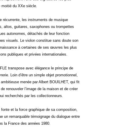
e moitié du XXe siècle.
ère récurrente, les instruments de musique
ns, altos, guitares, saxophones ou trompettes
ques autonomes, détachés de leur fonction
nes visuels. Le violon constitue sans doute son
naissance à certaines de ses œuvres les plus
ons publiques et privées internationales.
FLE transpose avec élégance le principe de
vrerie. Loin d’être un simple objet promotionnel,
le ambitieuse menée par Albert BOUILHET, qui fit
n de renouveler l’image de la maison et de créer
i recherchés par les collectionneurs.
a fonte et la force graphique de sa composition,
tue un remarquable témoignage du dialogue entre
ans la France des années 1980.