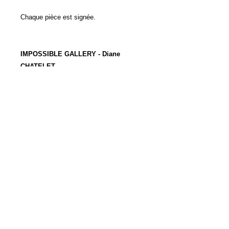
Chaque pièce est signée.
IMPOSSIBLE GALLERY - Diane
CHATELET
Antiquaire généraliste
Expert en Mobilier et Objets d'art auprès
de la Chambre Européenne des Experts-
conseil en Oeuvres d'art (CECOA)
EXPERTISES GRATUITES - ACHAT -
VENTE
Dimensions :
Plat : H 4 x L 33,5 cm
Pot Couvert : H 16 x L 24 cm x D 20,5